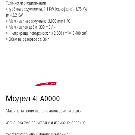
Технически спецификации
> турбина вакуумпомпа, 1,1 KW (еднофазна), 1,75 KW
или 2,2 KW
> Максимална засмукване: 3.000 mm H²O
> Максимален дебит: 330 m3 / ч
> Филтрираща повърхност: 4 х 2.600 cm²=10.400 cm²
> Обем на резервоара: 36 л
МАШИНИ ЗА ПРАНЕ
НА СТЕЛКИ
Модел
4LA0000
Машина за почистване на автомобилни стелки,
изпълнява сухо почистване и изпиране, оперира
със старт-стоп ключ, монети и жетони с