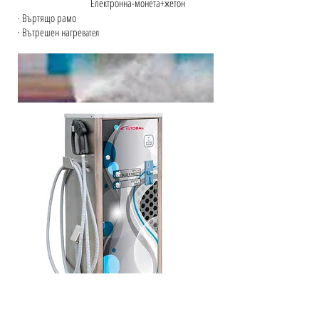
Електронна-монета+жетон
· Въртящо рамо
· Вътрешен нагре
вател