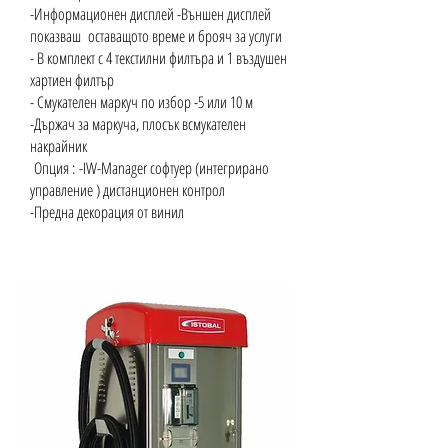
-Информационен дисплей -Външен дисплей
показваш оставащото време и брояч за услуги
-
В комплект с 4 текстилни филтъра и 1 въздушен
хартиен филтър
- Смукателен маркуч по избор -
5 или 10 м
-Държач за маркуча, плосък всмукателен
накрайник
Опция :
-IW-Manager софтуер (интегрирано
управление ) дистанционен контрол
-Предна декорация от винил