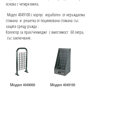
основа с четири винта.
Модел
4049100
с корпус изработен от неръждаема
стомана и решетка от поцинкована стомана със
защита срещу ръжда .
Колектор за прах/чекмедже с вместимост 60 литра,
със заключване.
Модел
4049000
Модел
4049100
Изтегли каталог за аксесоари
Всичко в едно. Перфектна
комбинация от чистота и