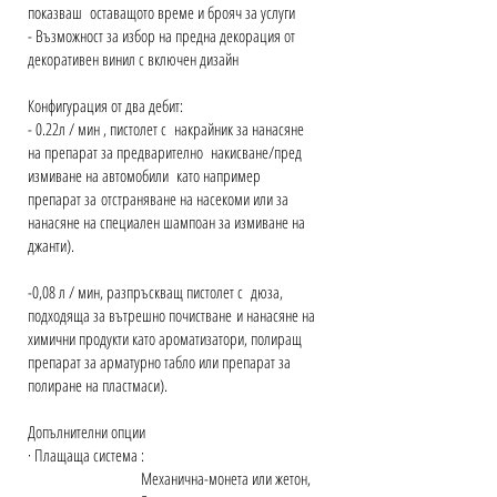
показваш оставащото време и брояч за услуги
- Възможност за избор на предна декорация от
декоративен винил с включен дизайн
Конфигурация от два дебит:
- 0.22л / мин , пистолет с накрайник за нанасяне
на препарат за предварително накисване/пред
измиване на автомобили като например
препарат за
отстраняване на насекоми или за
нанасяне на специален шампоан за измиване на
джанти).
-0,08 л / мин, разпръскващ пистолет с дюза,
подходяща за вътрешно почистване
и нанасяне на
химични продукти като ароматизатори, полиращ
препарат за арматурно табло или препарат за
полиране на пластмаси).
Допълнителни опции
· Плащаща система :
Механична-монета или жетон,