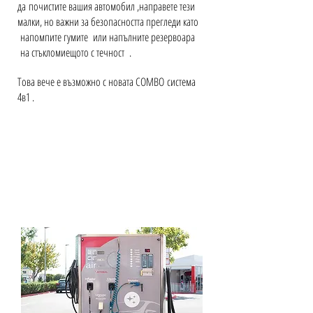
да почистите вашия автомобил ,направете тези
малки, но важни за безопасността прегледи като
напомпите гумите или напълните резервоара
на стъкломиещото с течност .
Това вече е възможно с новата COMBO система
4в1 .
COMBO система 4в1
ПРАХОСМУКАЧКА+
ПУЛВЕРИЗАТОР+ НАПОМПВАНЕ
НА ГУМИ+ЗАРЕЖДАНЕ НА
СТЪКЛОМИЕЩО