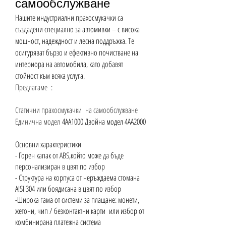
самообслужване
Нашите индустриални прахосмукачки са
създадени специално за автомивки – с висока
мощност, надеждност и лесна поддръжка. Те
осигуряват бързо и ефективно почистване на
интериора на автомобила, като добавят
стойност към всяка услуга.
Предлагаме :
Статични прахосмукачки на самообслужване
Единична
модел
4AA1000 Двойна модел 4AA2000
Основни характеристики
- Горен капак от ABS,който може да бъде
персонализиран в цвят по избор
- Структура на корпуса от неръждаема стомана
AISI 304 или боядисана в цвят по избор
-Широка гама от системи за плащане: монети,
жетони, чип / безконтактни карти или избор от
комбинирана платежна система