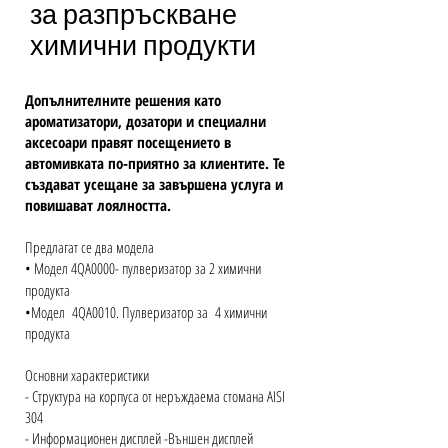
за разпръскване
химични продукти
Допълнителните решения като
ароматизатори, дозатори и специални
аксесоари правят посещението в
автомивката по‑приятно за клиентите. Те
създават усещане за завършена услуга и
повишават лоялността.
Предлагат се два модела
• Модел 4QA0000- пулверизатор за 2 химични
продукта
•Модел 4QA0010. Пулверизатор за 4 химични
продукта
Основни характеристики
- Структура на корпуса от неръждаема стомана AISI
304
- Информационен дисплей -Външен дисплей