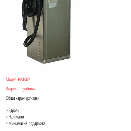
Модел 4AA1000
Вътрешна турбина.
Общи характеристики
> Здрави
> Надеждни
> Минимална поддръжка