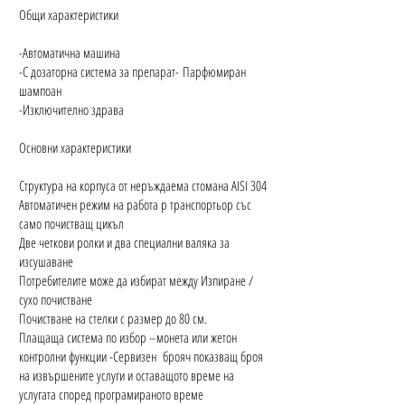
Общи характеристики
-Автоматична машина
-С дозаторна система за препарат-
Парфюмиран
шампоан
-Изключително здрава
Основни характеристики
Структура на корпуса от неръждаема стомана AISI 304
Автоматичен режим на работа р транспортьор със
само почистващ цикъл
Две четкови ролки и два специални валяка за
изсушаване
Потребителите може да избират между Изпиране /
сухо почистване
Почистване на стелки с размер до 80 см.
Плащаща система по избор –монета или жетон
контролни функции -Сервизен брояч показващ броя
на извършените услуги и оставащото време на
услугата според програмираното време