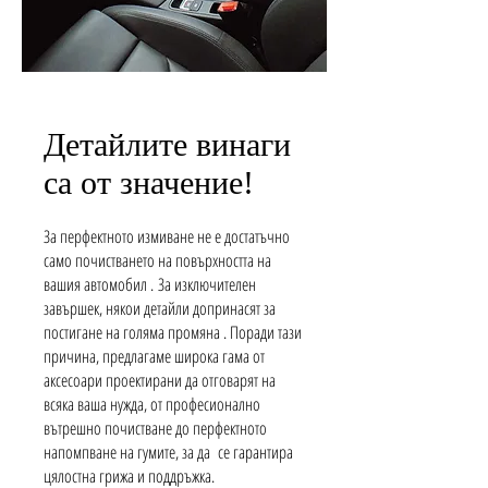
Детайлите винаги
са от значение!
За перфектното измиване не е достатъчно
само почистването на повърхността на
вашия автомобил .
За изключителен
завършек, някои детайли допринасят за
постигане на голяма промяна . Поради тази
причина, предлагаме широка гама от
аксесоари проектирани да отговарят на
всяка ваша нужда, от професионално
вътрешно почистване до перфектното
напомпване на гумите, за да се гарантира
цялостна грижа и поддръжка.