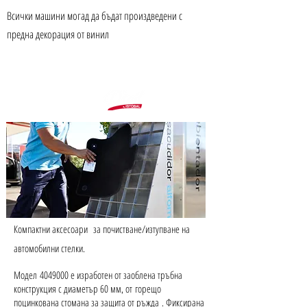
Всички машини могад да бъдат произдведени с
предна декорация от винил
ТУПАЛКИ ЗА
СТЕЛКИ
Компактни аксесоари
за почистване/изтупване на
автомобилни стелки.
Модел
4049000
е изработен от заоблена тръбна
конструкция с
диаметър 60 мм
от горещо
,
поцинкована стомана за защита от ръжда
. Фиксирана