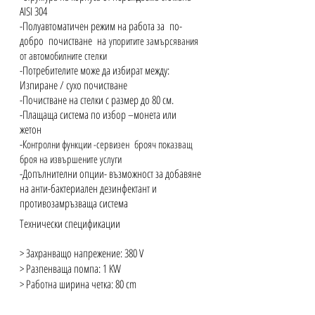
AISI 304
-Полуавтоматичен режим на работа за по-
добро почистване на
упоритите замърсявания
от автомобилните стелки
-Потребителите може да избират между:
Изпиране / сухо почистване
-Почистване на стелки с размер до 80 см.
-Плащаща система по избор –монета или
жетон
-К
онтролни функции -сервизен брояч показващ
броя на извършените услуги
-Допълнителни опции- възможност за добавяне
на анти-бактериален дезинфектант и
противозамръзваща система
Технически спецификации
> Захранващо напрежение: 380 V
> Разпенваща помпа: 1 KW
> Работна ширина четка: 80 cm