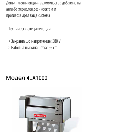
Допълнителни опции- възможност за добавяне на
анти-бактериален дезинфектант и
противозамръзваща система
Технически спецификации
> Захранващо напрежение: 380 V
> Работна ширина четка: 56 cm
Модел
4LA1000