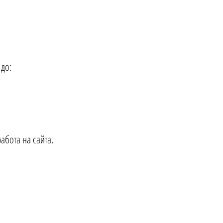
 до:
абота на сайта.
 и техническа