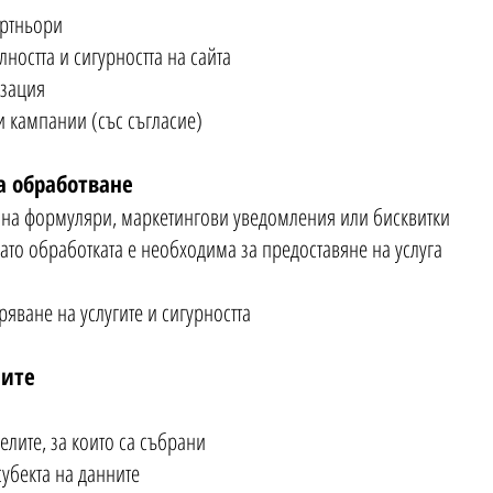
артньори
остта и сигурността на сайта
изация
и кампании (със съгласие)
а обработване
 на формуляри, маркетингови уведомления или бисквитки
то обработката е необходима за предоставяне на услуга
яване на услугите и сигурността
ните
елите, за които са събрани
субекта на данните