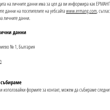
щита на личните данни има за цел да ви информира как ЕРМАНГ
те данни на посетителите на уебсайта
www.ermang.com
, съгла
на личните данни.
лични данни
ариево № 1, България
m
 събираме
и използвайки формите за контакт, можем да събираме следнит