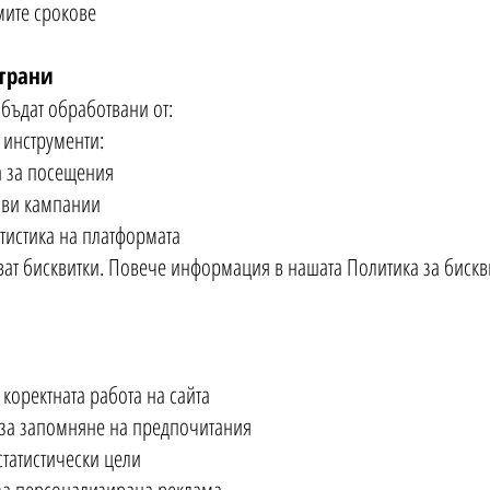
мите срокове
страни
бъдат обработвани от:
 инструменти:
ка за посещения
гови кампании
атистика на платформата
зват бисквитки. Повече информация в нашата Политика за бискв
коректната работа на сайта
за запомняне на предпочитания
статистически цели