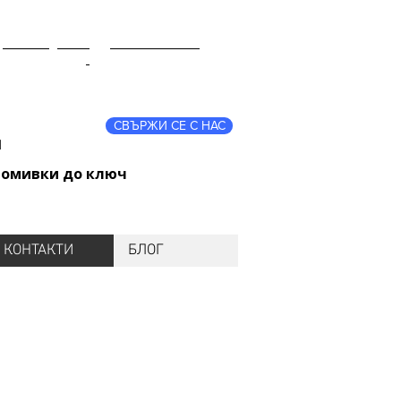
g
@ermang.com
0887 595 594
СВЪРЖИ СЕ С НАС
я
томивки до ключ
КОНТАКТИ
БЛОГ