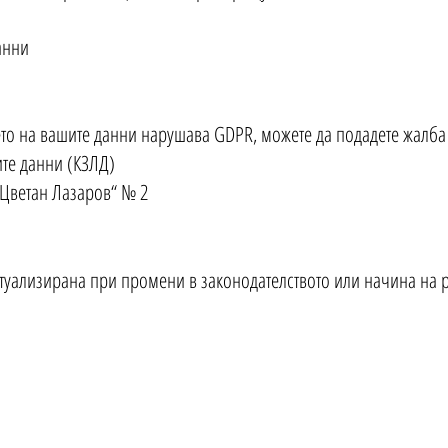
анни
ето на вашите данни нарушава GDPR, можете да подадете жалба
ите данни (КЗЛД)
. Цветан Лазаров“ № 2
туализирана при промени в законодателството или начина на р
Адрес
Поддръжка