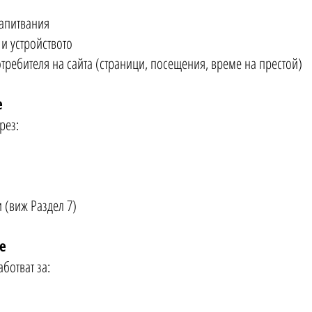
апитвания
 и устройството
требителя на сайта (страници, посещения, време на престой)
е
рез:
 (виж Раздел 7)
е
ботват за: