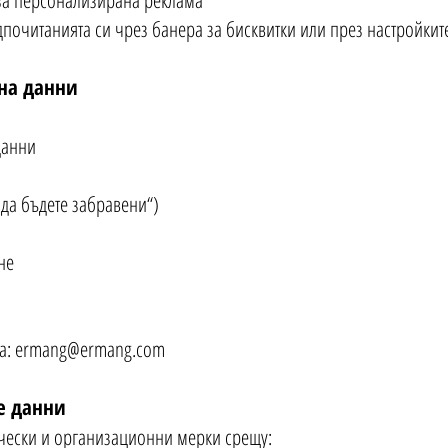
за персонализирана реклама
почитанията си чрез банера за бисквитки или през настройкит
 на данни
данни
 да бъдете забравени“)
не
а:
ermang@ermang.com
е данни
чески и организационни мерки срещу: