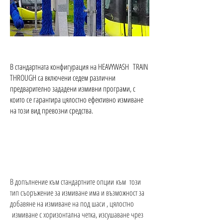
В стандартната конфигурация на HEAVYWASH TRAIN
THROUGH са включени седем различни
предварително зададени измивни програми, с
които се гарантира цялостно ефективно измиване
на този вид превозни средства.
В допълнение към стандартните опции към този
тип съоръжение за измиване има и възможност за
добавяне на измиване на под шаси , цялостно
измиване с хоризонтална четка, изсушаване чрез