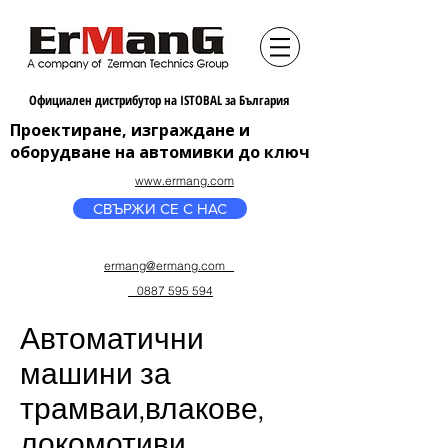
Официален дистрибутор на ISTOBAL за България
Проектиране, изграждане и
оборудване на автомивки до ключ
www.ermang.com
СВЪРЖИ СЕ С НАС
ermang
@ermang.com
0887 595 594
Автоматични
машини за
трамваи,влакове,
локомотиви